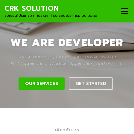
Skip to content
CRK SOLUTION
Menu
รับเขียนโปรแกรม ทุกประเภท | รับเขียนโปรแกรม บน มือถือ
HOME
DEVELOPMENT
PRODUCT
WE ARE
DEVELOPER
PROCESS
PROFILE
PAYMENT
รับพัฒนาซอฟต์แวร์ทุกประเภทตามความต้องการของคุณ
Web Application, Windows Application, Android, etc.
CONTACT US
OUR SERVICES
GET STARTED
เกี่ยวกับเรา