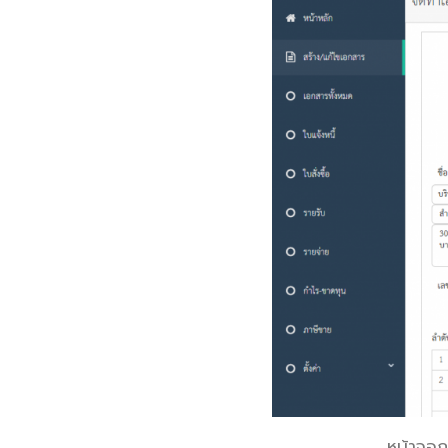
หน้าจอถู