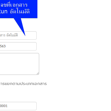
กสารแยกตามประเภทเอกสาร